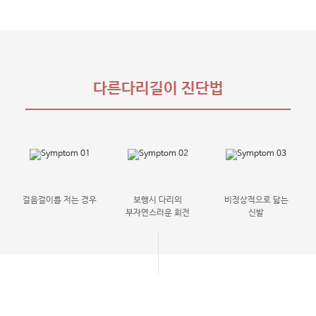
다른다리길이 진단
법
걸음걸이를 저는 경우
보행시 다리의
비정상적으로 닳는
부자연스러운 회전
신발