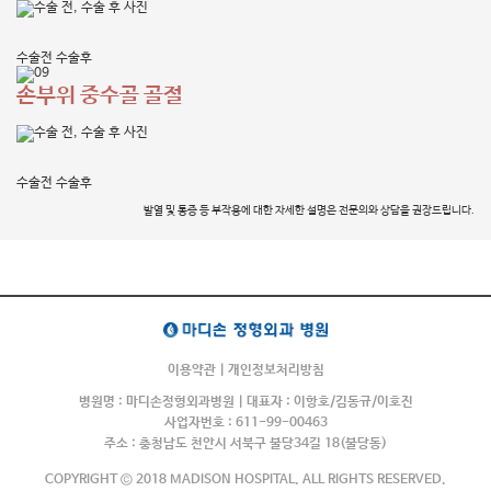
수술전
수술후
손부위 중수골 골절
수술전
수술후
발열 및 통증 등 부작용에 대한 자세한 설명은 전문의와 상담을 권장드립니다.
이용약관
|
개인정보처리방침
병원명 : 마디손정형외과병원 | 대표자 : 이항호/김동규/이호진
사업자번호 : 611-99-00463
주소 : 충청남도 천안시 서북구 불당34길 18(불당동)
COPYRIGHT © 2018 MADISON HOSPITAL. ALL RIGHTS RESERVED.