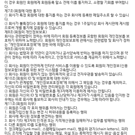
이 경우 회원인 회원에게 회원등록 말소 전에 이를 통지하고, 소명할 기회를 부여합니
다.
제7조(회원에 대한 통지)
① 회사가 특정 회원에 대한 통지를 하는 경우 회사에 등록한 메일주소로 할 수 있습니
다.
② 회사가 불특정다수 회원에 대한 통지를 하는 경우 1주일이상 회사 게시판에 게시함
으로써 개별 통지에 갈음할 수 있습니다.
제8조(회원의 개인정보보호)
회사는 관련법령이 정하는 바에 따라서 회원 등록정보를 포함한 회원의 개인정보를 보
호하기 위하여 노력합니다. 회원의 개인정보보호에 관해서는 관련법령 및 회사가 정하
는 "개인정보보호정책"에 정한 바에 의합니다.
제9조(회사의 의무)
① 회사는 법령과 본 약관이 금지하거나 공서양속에 반하는 행위를 하지 않으며 본 약
관이 정하는 바에 따라 지속적이고, 안정적으로 서비스를 제공하기 위해서 노력합니
다.
② 회사는 회원이 안전하게 인터넷 서비스를 이용할 수 있도록 회원의 개인정보(신용
정보포함)보호를 위한 보안 시스템을 구축합니다.
③ 회사는 회원이 원하지 않는 영리목적의 광고성 전자우편을 발송하지 않습니다.
제10조(회원의 ID 및 비밀번호에 대한 의무)
① 회사가 관계법령, "개인정보보호정책"에 의해서 그 책임을 지는 경우를 제외하고,
자신의 ID와 비밀번호에 관한 관리책임은 각 회원에게 있습니다.
② 회원은 자신의 ID 및 비밀번호를 제3자에게 이용하게 해서는 안됩니다.
③ 회원은 자신의 ID 및 비밀번호를 도난당하거나 제3자가 사용하고 있음을 인지한 경
우에는 바로 회사에 통보하고 회사의 안내가 있는 경우에는 그에 따라야 합니다.
제11조(회원의 의무)
① 회원은 다음 각 호의 행위를 하여서는 안됩니다.
1. 회원가입신청 또는 변경 시 허위내용을 등록하는 행위
2. 회사에 게시된 정보를 변경하는 행위
3. 회사 기타 제3자의 인격권 또는 지적재산권을 침해하거나 업무를 방해하는 행위
4. 다른 회원의 ID를 도용하는 행위
5. 정크메일(junk mail), 스팸메일(spam mail), 행운의 편지(chain letters), 피라
미드 조직에 가입할 것을 권유하는 메일, 외설 또는 폭력적인 메시지·화상·음성 등이