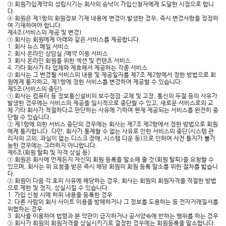
③ 회원가입계약의 성립시기는 회사의 승낙이 가입신청자에게 도달한 시점으로 합니
다.
④ 회원은 제1항의 회원정보 기재 내용에 변경이 발생한 경우, 즉시 변경사항을 정정하
여 기재하여야 합니다.
제4조(서비스의 제공 및 변경)
① 회사는 회원에게 아래와 같은 서비스를 제공합니다.
1. 회사 뉴스 메일 서비스
2. 회사 온라인 상담실 /예약 이용 서비스
3. 회사 온라인 회원을 위한 섹션 및 컨텐츠 서비스
4. 기타 회사가 타 업체와 제휴해서 제공하는 각종 서비스
② 회사는 그 변경될 서비스의 내용 및 제공일자를 제7조 제2항에서 정한 방법으로 회
원에게 통지하고, 제1항에 정한 서비스를 변경하여 제공할 수 있습니다.
제5조(서비스의 중단)
① 회사는 컴퓨터 등 정보통신설비의 보수점검·교체 및 고장, 통신의 두절 등의 사유가
발생한 경우에는 서비스의 제공을 일시적으로 중단할 수 있고, 새로운 서비스로의 교
체 기타 회사가 적절하다고 판단하는 사유에 기하여 현재 제공되는 서비스를 완전히 중
단할 수 있습니다.
② 제1항에 의한 서비스 중단의 경우에는 회사는 제7조 제2항에서 정한 방법으로 회원
에게 통지합니다. 다만, 회사가 통제할 수 없는 사유로 인한 서비스의 중단(시스템 관
리자의 고의, 과실이 없는 디스크 장애, 시스템 다운 등)으로 인하여 사전 통지가 불가
능한 경우에는 그러하지 아니합니다.
제6조(회원 탈퇴 및 자격 상실 등)
① 회원은 회사에 언제든지 자신의 회원 등록을 말소해 줄 것(회원 탈퇴)을 요청할 수
있으며, 회사는 위 요청을 받은 즉시 해당 회원의 회원 등록 말소를 위한 절차를 밟습니
다.
② 회원이 다음 각 호의 사유에 해당하는 경우, 회사는 회원의 회원자격을 적절한 방법
으로 제한 및 정지, 상실시킬 수 있습니다.
1. 가입 신청 시에 허위 내용을 등록한 경우
2. 다른 사람의 회사 사이트 이용을 방해하거나 그 정보를 도용하는 등 전자거래질서를
위협하는 경우
3. 회사을 이용하여 법령과 본 약관이 금지하거나 공서양속에 반하는 행위를 하는 경우
③ 회사가 회원의 회원자격을 상실시키기로 결정한 경우에는 회원등록을 말소합니다.