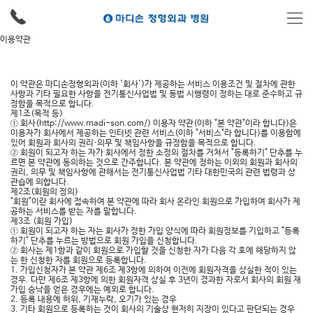
이용약관
이 약관은 마디손정형외과(이하 '회사')가 제공하는 서비스 이용조건 및 절차에 관한
사항과 기타 필요한 사항을 전기통신사업법 및 동법 시행령이 정하는 대로 준수하고 규
정함을 목적으로 합니다.
제1조(목적 등)
① 회사(http://www.madi-son.com/) 이용자 약관(이하 "본 약관"이라 합니다)은
이용자가 회사에서 제공하는 인터넷 관련 서비스(이하 "서비스"라 합니다)를 이용함에
있어 회원과 회사의 권리·의무 및 책임사항을 규정함을 목적으로 합니다.
② 회원이 되고자 하는 자가 회사에서 정한 소정의 절차를 거쳐서 "등록하기" 단추를 누
르면 본 약관에 동의하는 것으로 간주합니다. 본 약관에 정하는 이외의 회원과 회사의
권리, 의무 및 책임사항에 관해서는 전기통신사업법 기타 대한민국의 관련 법령과 상
관습에 의합니다.
제2조(회원의 정의)
"회원"이란 회사에 접속하여 본 약관에 따라 회사 온라인 회원으로 가입하여 회사가 제
공하는 서비스를 받는 자를 말합니다.
제3조 (회원 가입)
① 회원이 되고자 하는 자는 회사가 정한 가입 양식에 따라 회원정보를 기입하고 "등록
하기" 단추를 누르는 방법으로 회원 가입을 신청합니다.
② 회사는 제1항과 같이 회원으로 가입할 것을 신청한 자가 다음 각 호에 해당하지 않
는 한 신청한 자를 회원으로 등록합니다.
1. 가입신청자가 본 약관 제6조 제3항에 의하여 이전에 회원자격을 상실한 적이 있는
경우. 다만 제6조 제3항에 의한 회원자격 상실 후 3년이 경과한 자로서 회사의 회원 재
가입 승낙을 얻은 경우에는 예외로 합니다.
2. 등록 내용에 허위, 기재누락, 오기가 있는 경우
3. 기타 회원으로 등록하는 것이 회사의 기술상 현저히 지장이 있다고 판단되는 경우