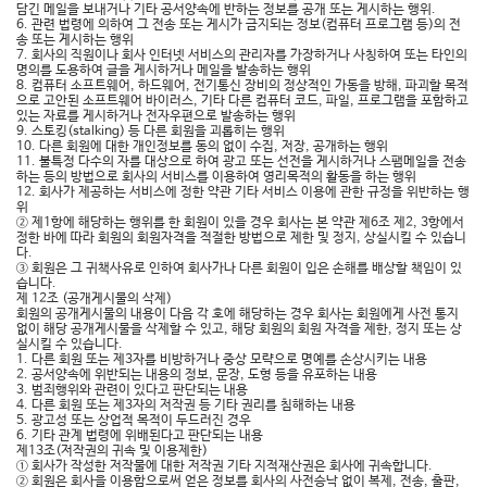
담긴 메일을 보내거나 기타 공서양속에 반하는 정보를 공개 또는 게시하는 행위.
6. 관련 법령에 의하여 그 전송 또는 게시가 금지되는 정보(컴퓨터 프로그램 등)의 전
송 또는 게시하는 행위
7. 회사의 직원이나 회사 인터넷 서비스의 관리자를 가장하거나 사칭하여 또는 타인의
명의를 도용하여 글을 게시하거나 메일을 발송하는 행위
8. 컴퓨터 소프트웨어, 하드웨어, 전기통신 장비의 정상적인 가동을 방해, 파괴할 목적
으로 고안된 소프트웨어 바이러스, 기타 다른 컴퓨터 코드, 파일, 프로그램을 포함하고
있는 자료를 게시하거나 전자우편으로 발송하는 행위
9. 스토킹(stalking) 등 다른 회원을 괴롭히는 행위
10. 다른 회원에 대한 개인정보를 동의 없이 수집, 저장, 공개하는 행위
11. 불특정 다수의 자를 대상으로 하여 광고 또는 선전을 게시하거나 스팸메일을 전송
하는 등의 방법으로 회사의 서비스를 이용하여 영리목적의 활동을 하는 행위
12. 회사가 제공하는 서비스에 정한 약관 기타 서비스 이용에 관한 규정을 위반하는 행
위
② 제1항에 해당하는 행위를 한 회원이 있을 경우 회사는 본 약관 제6조 제2, 3항에서
정한 바에 따라 회원의 회원자격을 적절한 방법으로 제한 및 정지, 상실시킬 수 있습니
다.
③ 회원은 그 귀책사유로 인하여 회사가나 다른 회원이 입은 손해를 배상할 책임이 있
습니다.
제 12조 (공개게시물의 삭제)
회원의 공개게시물의 내용이 다음 각 호에 해당하는 경우 회사는 회원에게 사전 통지
없이 해당 공개게시물을 삭제할 수 있고, 해당 회원의 회원 자격을 제한, 정지 또는 상
실시킬 수 있습니다.
1. 다른 회원 또는 제3자를 비방하거나 중상 모략으로 명예를 손상시키는 내용
2. 공서양속에 위반되는 내용의 정보, 문장, 도형 등을 유포하는 내용
3. 범죄행위와 관련이 있다고 판단되는 내용
4. 다른 회원 또는 제3자의 저작권 등 기타 권리를 침해하는 내용
5. 광고성 또는 상업적 목적이 두드러진 경우
6. 기타 관계 법령에 위배된다고 판단되는 내용
제13조(저작권의 귀속 및 이용제한)
① 회사가 작성한 저작물에 대한 저작권 기타 지적재산권은 회사에 귀속합니다.
② 회원은 회사을 이용함으로써 얻은 정보를 회사의 사전승낙 없이 복제, 전송, 출판,