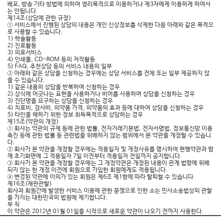
배포, 방송 기타 방법에 의하여 영리목적으로 이용하거나 제3자에게 이용하게 하여서
는 안됩니다.
제14조(상담에 관한 규정)
① 서비스에서 진행된 상담의 내용은 개인 신상정보를 삭제한 다음 아래와 같은 목적으
로 사용할 수 있습니다.
1) 학술활동
2) 진료활동
3) 의료서비스
4) 인쇄물, CD-ROM 등의 저작활동
5) FAQ, 추천상담 등의 서비스 내용의 일부
② 아래와 같은 상담을 신청하는 경우에는 상담 서비스를 전체 또는 일부 제공하지 않
을 수 있습니다.
1) 같은 내용의 상담을 반복하여 신청하는 경우
2) 상식에 어긋나는 표현을 사용하거나 비어를 사용하여 상담을 신청하는 경우
3) 진단명을 요구하는 상담을 신청하는 경우
4) 치료비, 검사비, 의약품 가격, 의약품의 효과 등에 대하여 상담을 신청하는 경우
5) 타인을 해하기 위한 정보 취득목적으로 상담하는 경우
제15조(약관의 개정)
① 회사는 약관의 규제 등에 관한 법률, 전자거래기본법, 전자서명법, 정보통신망 이용
촉진 등에 관한 법률 등 관련법을 위배하지 않는 범위에서 본 약관을 개정할 수 있습니
다.
② 회사가 본 약관을 개정할 경우에는 적용일자 및 개정사유를 명시하여 현행약관과 함
께 초기화면에 그 적용일자 7일 이전부터 적용일자 전일까지 공지합니다.
③ 회사가 본 약관을 개정할 경우에는 그 개정약관은 개정된 내용이 관계 법령에 위배
되지 않는 한 개정 이전에 회원으로 가입한 회원에게도 적용됩니다.
④ 변경된 약관에 이의가 있는 회원은 제6조 제1항에 따라 탈퇴할 수 있습니다.
제16조(재판관할)
회사과 회원간에 발생한 서비스 이용에 관한 분쟁으로 인한 소는 민사소송법상의 관할
을 가지는 대한민국의 법원에 제기합니다.
부 칙
이 약관은 2012년 01월 01일을 시작으로 새로운 약관이 나오기 전까지 사용한다.